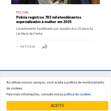
POLICIAL
Polícia registrou 783 mil atendimentos
especializados à mulher em 2025
Levantamento é publicado por ocasião dos 20 anos da
Lei Maria da Penha
Há 3 horas
jornalgrandourados.com.br
Ao utilizar nossos serviços, você aceita a política de monitoramento
de cookies.
© 2026 - Todos os Direitos Reservados.
Para mais informações, consulte nossa
política de cookies.
ACEITO