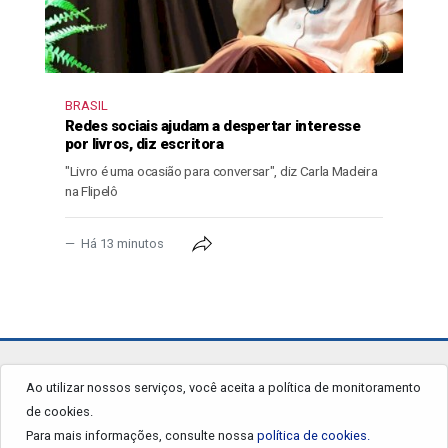
BRASIL
Redes sociais ajudam a despertar interesse
por livros, diz escritora
"Livro é uma ocasião para conversar", diz Carla Madeira
na Flipelô
Há 13 minutos
jornalgrandourados.com.br
Ao utilizar nossos serviços, você aceita a política de monitoramento
de cookies.
© 2026 - Todos os Direitos Reservados.
Para mais informações, consulte nossa
política de cookies.