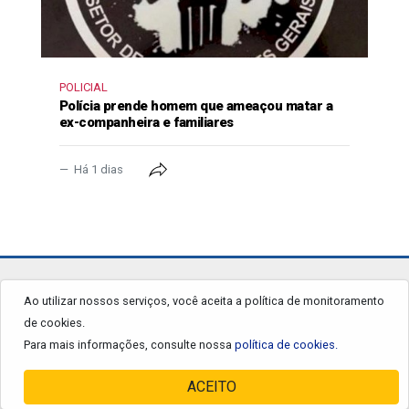
POLICIAL
Polícia prende homem que ameaçou matar a
ex-companheira e familiares
Há 1 dias
jornalgrandourados.com.br
Ao utilizar nossos serviços, você aceita a política de monitoramento
de cookies.
© 2026 - Todos os Direitos Reservados.
Para mais informações, consulte nossa
política de cookies.
ACEITO