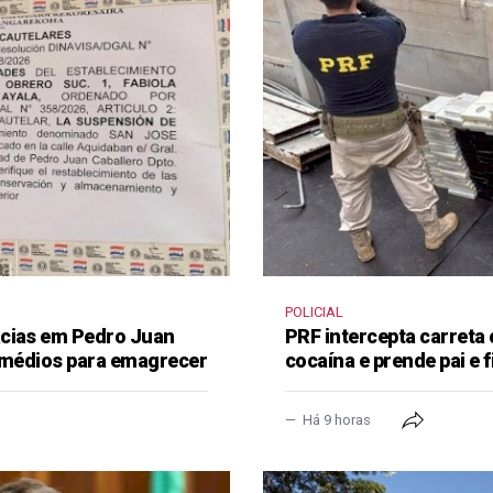
POLICIAL
ácias em Pedro Juan
PRF intercepta carreta
remédios para emagrecer
cocaína e prende pai e f
Há 9 horas