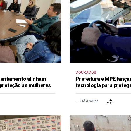
DOURADOS
frentamento alinham
Prefeitura e MPE lança
 proteção às mulheres
tecnologia para proteg
Há 4 horas