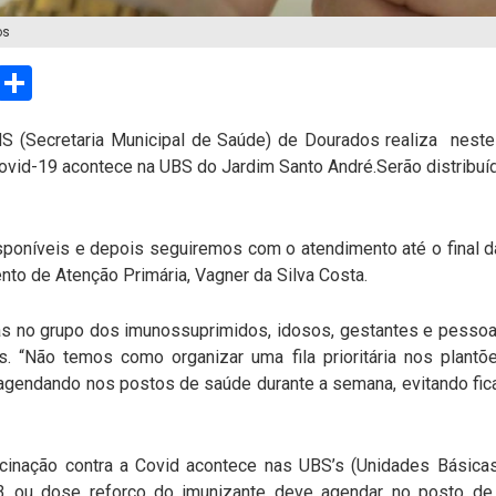
os
sApp
Email
Compartilhar
 (Secretaria Municipal de Saúde) de Dourados realiza neste 
Covid-19 acontece na UBS do Jardim Santo André.Serão distribuíd
sponíveis e depois seguiremos com o atendimento até o final d
nto de Atenção Primária, Vagner da Silva Costa.
as no grupo dos imunossuprimidos, idosos, gestantes e pessoa
. “Não temos como organizar uma fila prioritária nos plant
 agendando nos postos de saúde durante a semana, evitando fi
acinação contra a Covid acontece nas UBS’s (Unidades Básica
 3 ou dose reforço do imunizante deve agendar no posto de