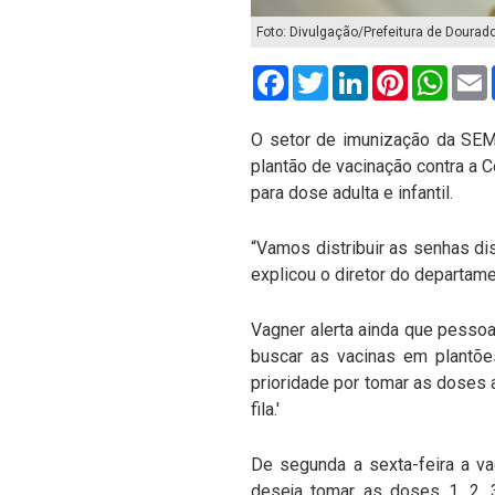
Foto: Divulgação/Prefeitura de Dourad
Facebook
Twitter
LinkedIn
Pinterest
What
O setor de imunização da SEMS
plantão de vacinação contra a 
para dose adulta e infantil.
“Vamos distribuir as senhas di
explicou o diretor do departame
Vagner alerta ainda que pesso
buscar as vacinas em plantões
prioridade por tomar as doses
fila.'
De segunda a sexta-feira a v
deseja tomar as doses 1, 2,