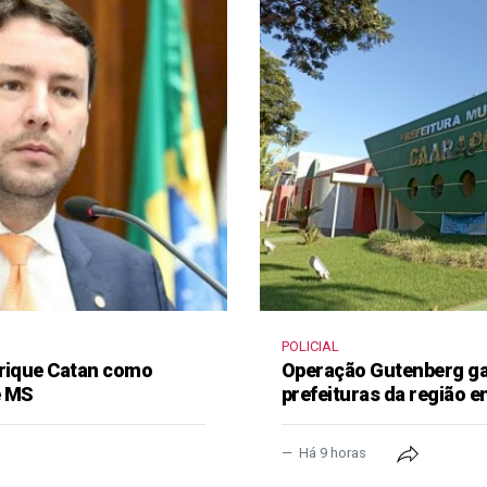
POLICIAL
nrique Catan como
Operação Gutenberg gan
e MS
prefeituras da região 
Há 9 horas