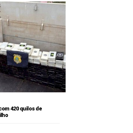
 com 420 quilos de
ilho