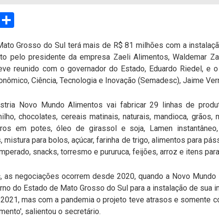
sApp
Email
Compartilhar
 Mato Grosso do Sul terá mais de R$ 81 milhões com a instalaç
ito pelo presidente da empresa Zaeli Alimentos, Waldemar Z
eve reunido com o governador do Estado, Eduardo Riedel, e 
nômico, Ciência, Tecnologia e Inovação (Semadesc), Jaime Verr
tria Novo Mundo Alimentos vai fabricar 29 linhas de produt
lho, chocolates, cereais matinais, naturais, mandioca, grãos,
os em potes, óleo de girassol e soja, Lamen instantâneo,
, mistura para bolos, açúcar, farinha de trigo, alimentos para pá
mperado, snacks, torresmo e pururuca, feijões, arroz e itens par
, as negociações ocorrem desde 2020, quando a Novo Mundo I
rno do Estado de Mato Grosso do Sul para a instalação de sua ind
 de 2021, mas com a pandemia o projeto teve atrasos e somente 
nto', salientou o secretário.