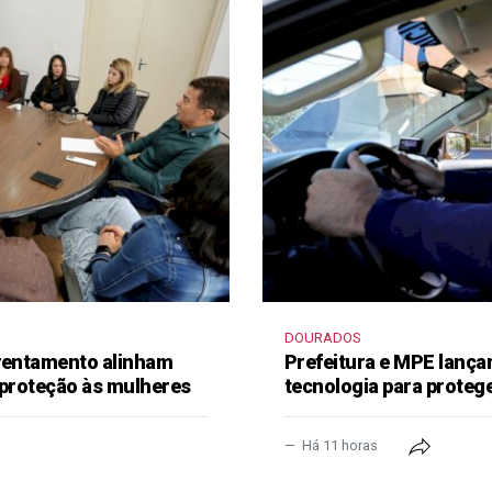
DOURADOS
frentamento alinham
Prefeitura e MPE lança
 proteção às mulheres
tecnologia para proteg
Há 11 horas