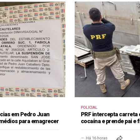
POLICIAL
ácias em Pedro Juan
PRF intercepta carreta
remédios para emagrecer
cocaína e prende pai e f
Há 16 horas