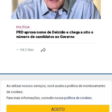
POLÍTICA
PRD aprova nome de Delcídio e chega a oito o
número de candidatos ao Governo
Há 2 dias
jornalgrandourados.com.br
Ao utilizar nossos serviços, você aceita a política de monitoramento
de cookies.
© 2026 - Todos os Direitos Reservados.
Para mais informações, consulte nossa
política de cookies.
ACEITO