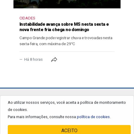
CIDADES
Instabilidade avança sobre MS nesta sexta e
nova frente fria chega no domingo
Campo Grande pode registrar chuva e trovoadas nesta
sexta-feira, com máxima de 29°C
Há 8 horas
jornalgrandourados.com.br
Ao utilizar nossos serviços, você aceita a política de monitoramento
de cookies.
© 2026 - Todos os Direitos Reservados.
Para mais informações, consulte nossa
política de cookies.
ACEITO