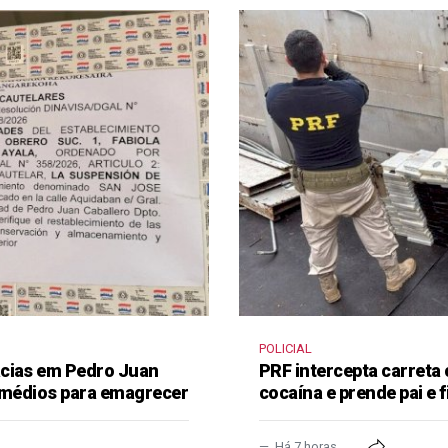
POLICIAL
ácias em Pedro Juan
PRF intercepta carreta
remédios para emagrecer
cocaína e prende pai e f
Há 7 horas