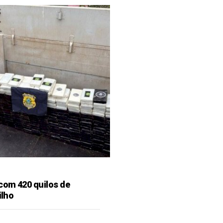
 com 420 quilos de
ilho