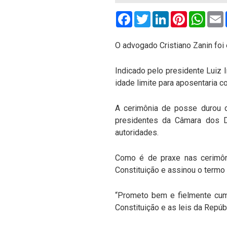
Facebook
Twitter
LinkedIn
Pinterest
What
O advogado Cristiano Zanin foi
Indicado pelo presidente Luiz I
idade limite para aposentaria c
A cerimônia de posse durou d
presidentes da Câmara dos D
autoridades.
Como é de praxe nas cerimôni
Constituição e assinou o termo
“Prometo bem e fielmente cum
Constituição e as leis da Repúbli