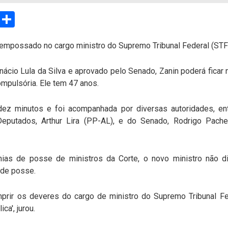
sApp
Email
Compartilhar
 empossado no cargo ministro do Supremo Tribunal Federal (STF
nácio Lula da Silva e aprovado pelo Senado, Zanin poderá ficar
ompulsória. Ele tem 47 anos.
ez minutos e foi acompanhada por diversas autoridades, entr
eputados, Arthur Lira (PP-AL), e do Senado, Rodrigo Pach
as de posse de ministros da Corte, o novo ministro não dis
 de posse.
prir os deveres do cargo de ministro do Supremo Tribunal F
ca', jurou.