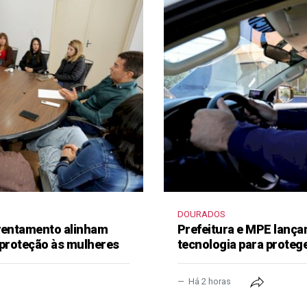
DOURADOS
frentamento alinham
Prefeitura e MPE lança
 proteção às mulheres
tecnologia para proteg
Há 2 horas