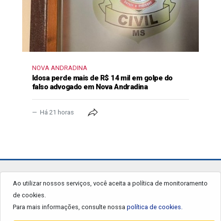
NOVA ANDRADINA
Idosa perde mais de R$ 14 mil em golpe do
falso advogado em Nova Andradina
Há 21 horas
jornalgrandourados.com.br
Ao utilizar nossos serviços, você aceita a política de monitoramento
de cookies.
© 2026 - Todos os Direitos Reservados.
Para mais informações, consulte nossa
política de cookies.