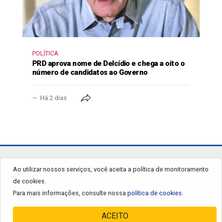
POLÍTICA
PRD aprova nome de Delcídio e chega a oito o
número de candidatos ao Governo
Há 2 dias
jornalgrandourados.com.br
Ao utilizar nossos serviços, você aceita a política de monitoramento
de cookies.
© 2026 - Todos os Direitos Reservados.
Para mais informações, consulte nossa
política de cookies.
ACEITO