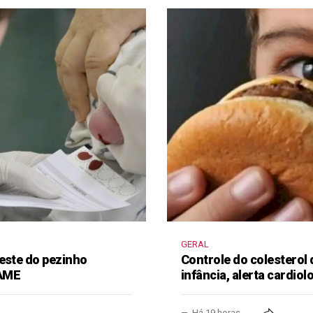
GERAL
este do pezinho
Controle do colesterol
 AME
infância, alerta cardiol
Há 19 horas