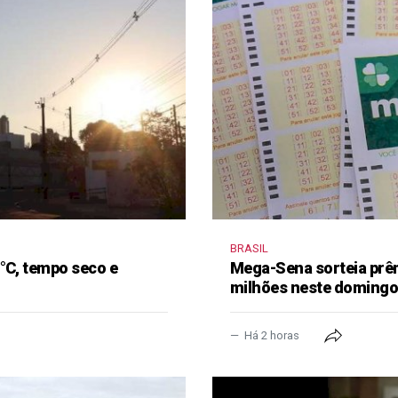
BRASIL
°C, tempo seco e
Mega-Sena sorteia prê
milhões neste doming
Há 2 horas