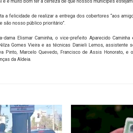
 aí e é muito bom ter a certeza de que nossos munícipes estejam
lata a felicidade de realizar a entrega dos cobertores “aos am
são nosso público prioritário”.
ra-dama Elismar Caminha, o vice-prefeito Aparecido Caminha
lza Gomes Vieira e as técnicas Danieli Lemos, assistente so
va Pinto, Marcelo Quevedo, Francisco de Assis Honorato, e 
nças da Aldeia.