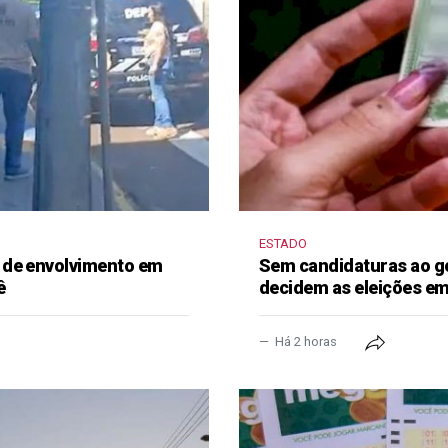
ESTADO
 de envolvimento em
Sem candidaturas ao g
ê
decidem as eleições e
Há 2 horas