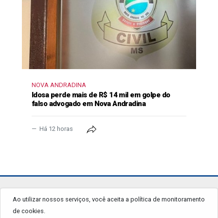
NOVA ANDRADINA
Idosa perde mais de R$ 14 mil em golpe do
falso advogado em Nova Andradina
Há 12 horas
jornalgrandourados.com.br
Ao utilizar nossos serviços, você aceita a política de monitoramento
de cookies.
© 2026 - Todos os Direitos Reservados.