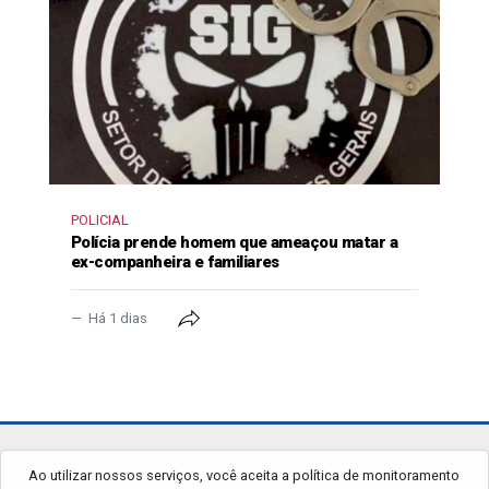
POLICIAL
Polícia prende homem que ameaçou matar a
ex-companheira e familiares
Há 1 dias
jornalgrandourados.com.br
Ao utilizar nossos serviços, você aceita a política de monitoramento