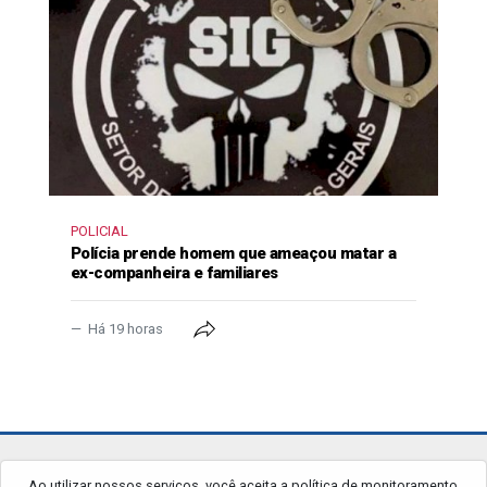
POLICIAL
Polícia prende homem que ameaçou matar a
ex-companheira e familiares
Há 19 horas
jornalgrandourados.com.br
Ao utilizar nossos serviços, você aceita a política de monitoramento