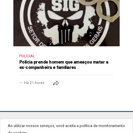
POLICIAL
Polícia prende homem que ameaçou matar a
ex-companheira e familiares
Há 21 horas
jornalgrandourados.com.br
Ao utilizar nossos serviços, você aceita a política de monitoramento
de cookies.