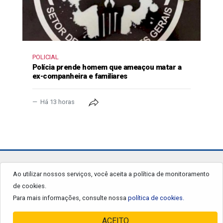
POLICIAL
Polícia prende homem que ameaçou matar a
ex-companheira e familiares
Há 13 horas
jornalgrandourados.com.br
Ao utilizar nossos serviços, você aceita a política de monitoramento
de cookies.
© 2026 - Todos os Direitos Reservados.
Para mais informações, consulte nossa
política de cookies.
ACEITO