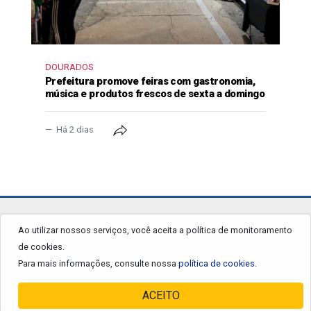
DOURADOS
Prefeitura promove feiras com gastronomia,
música e produtos frescos de sexta a domingo
Há 2 dias
jornalgrandourados.com.br
Ao utilizar nossos serviços, você aceita a política de monitoramento
de cookies.
© 2026 - Todos os Direitos Reservados.
Para mais informações, consulte nossa
política de cookies.
ACEITO