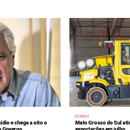
ESTADO
dio e chega a oito o
Mato Grosso do Sul ati
o Governo
exportações em julho