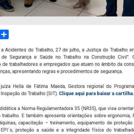
sApp
Email
Compartilhar
a Acidentes do Trabalho, 27 de julho, a Justiça do Trabalho 
as de Segurança e Saúde no Trabalho na Construção Civil”.
o de trabalhadores e empregados que atuam no âmbito da constr
enças, apresentando regras e procedimentos de segurança.
da juíza Hella de Fátima Maeda, Gestora regional do Progra
 Inspeção do Trabalho (SIT).
Clique aqui para baixar a cartilha
.
idática a Norma Regulamentadora 35 (NR35), que visa orienta
 trabalho. E também apresenta orientações sobre ergonomia,
quinas, capacitação – treinamento, equipamento de proteção i
PI´s, proteção a saúde e a integridade física do trabalha