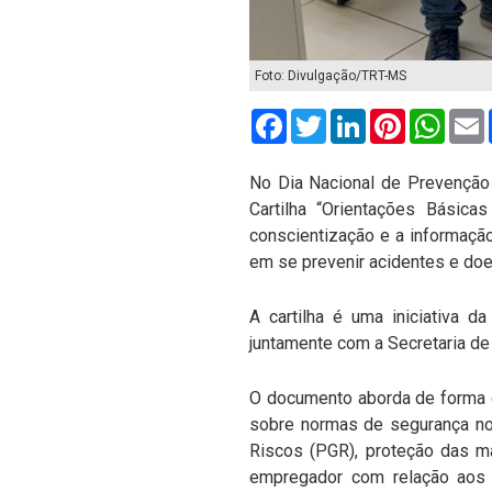
Foto: Divulgação/TRT-MS
Facebook
Twitter
LinkedIn
Pinterest
What
No Dia Nacional de Prevenção 
Cartilha “Orientações Básic
conscientização e a informaçã
em se prevenir acidentes e do
A cartilha é uma iniciativa 
juntamente com a Secretaria de
O documento aborda de forma d
sobre normas de segurança no
Riscos (PGR), proteção das má
empregador com relação aos E