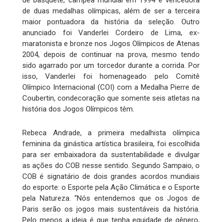
de basquete, campeã mundial em 1994 e vencedora
de duas medalhas olímpicas, além de ser a terceira
maior pontuadora da história da seleção. Outro
anunciado foi Vanderlei Cordeiro de Lima, ex-
maratonista e bronze nos Jogos Olímpicos de Atenas
2004, depois de continuar na prova, mesmo tendo
sido agarrado por um torcedor durante a corrida. Por
isso, Vanderlei foi homenageado pelo Comitê
Olímpico Internacional (COI) com a Medalha Pierre de
Coubertin, condecoração que somente seis atletas na
história dos Jogos Olímpicos têm.
Rebeca Andrade, a primeira medalhista olímpica
feminina da ginástica artística brasileira, foi escolhida
para ser embaixadora da sustentabilidade e divulgar
as ações do COB nesse sentido. Segundo Sampaio, o
COB é signatário de dois grandes acordos mundiais
do esporte: o Esporte pela Ação Climática e o Esporte
pela Natureza. “Nós entendemos que os Jogos de
Paris serão os jogos mais sustentáveis da história.
Pelo menos a ideia é que tenha equidade de gênero,