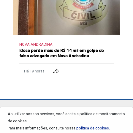
NOVA ANDRADINA
Idosa perde mais de R$ 14 mil em golpe do
falso advogado em Nova Andradina
Há 19 horas
jornalgrandourados.com.br
Ao utilizar nossos serviços, você aceita a política de monitoramento
de cookies.
© 2026 - Todos os Direitos Reservados.
Para mais informações, consulte nossa
política de cookies.