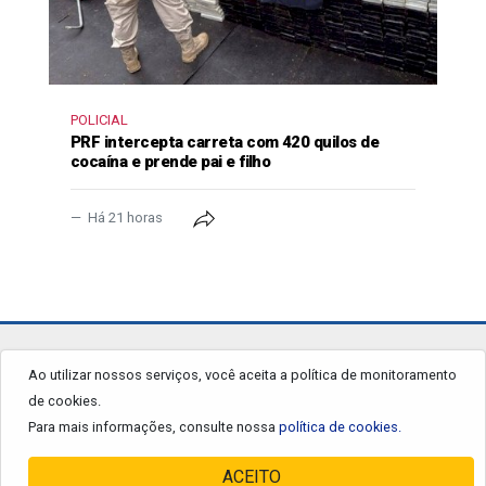
POLICIAL
PRF intercepta carreta com 420 quilos de
cocaína e prende pai e filho
Há 21 horas
jornalgrandourados.com.br
Ao utilizar nossos serviços, você aceita a política de monitoramento
de cookies.
© 2026 - Todos os Direitos Reservados.
Para mais informações, consulte nossa
política de cookies.
ACEITO