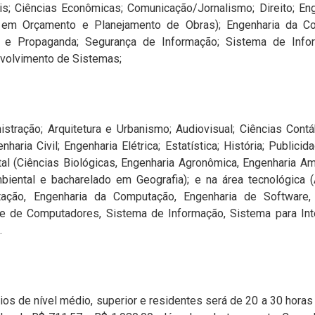
s; Ciências Econômicas; Comunicação/Jornalismo; Direito; Enge
 em Orçamento e Planejamento de Obras); Engenharia da Com
de e Propaganda; Segurança de Informação; Sistema de Infor
volvimento de Sistemas;
istração; Arquitetura e Urbanismo; Audiovisual; Ciências Con
haria Civil; Engenharia Elétrica; Estatística; História; Public
tal (Ciências Biológicas, Engenharia Agronômica, Engenharia Amb
mbiental e bacharelado em Geografia); e na área tecnológica
ação, Engenharia da Computação, Engenharia de Software,
e de Computadores, Sistema de Informação, Sistema para Inte
.
rios de nível médio, superior e residentes será de 20 a 30 hora