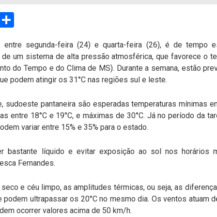
sApp
Email
Compartilhar
 entre segunda-feira (24) e quarta-feira (26), é de tempo e
 de um sistema de alta pressão atmosférica, que favorece o 
to do Tempo e do Clima de MS). Durante a semana, estão pre
ue podem atingir os 31°C nas regiões sul e leste.
te, sudoeste pantaneira são esperadas temperaturas mínimas e
s entre 18°C e 19°C, e máximas de 30°C. Já no período da tar
podem variar entre 15% e 35% para o estado.
r bastante líquido e evitar exposição ao sol nos horários 
lesca Fernandes.
eco e céu limpo, as amplitudes térmicas, ou seja, as diferenç
 podem ultrapassar os 20°C no mesmo dia. Os ventos atuam de
dem ocorrer valores acima de 50 km/h.