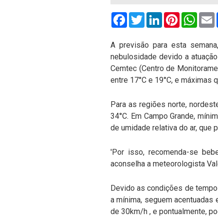
Facebook
Twitter
LinkedIn
Pinterest
What
A previsão para esta semana,
nebulosidade devido a atuação
Cemtec (Centro de Monitoramen
entre 17°C e 19°C, e máximas q
Para as regiões norte, nordes
34°C. Em Campo Grande, mínima
de umidade relativa do ar, que 
'Por isso, recomenda-se bebe
aconselha a meteorologista Va
Devido as condições de tempo s
a mínima, seguem acentuadas e
de 30km/h , e pontualmente, po