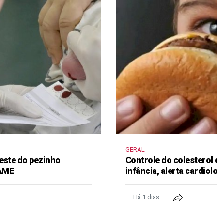
GERAL
este do pezinho
Controle do colesterol
 AME
infância, alerta cardiol
Há 1 dias