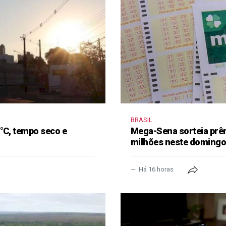
BRASIL
°C, tempo seco e
Mega-Sena sorteia prê
milhões neste doming
Há 16 horas