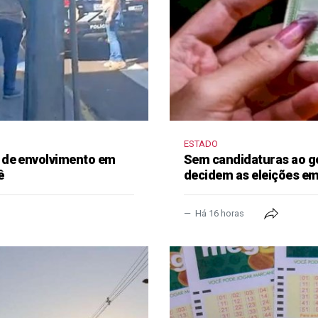
ESTADO
 de envolvimento em
Sem candidaturas ao g
ê
decidem as eleições e
Há 16 horas