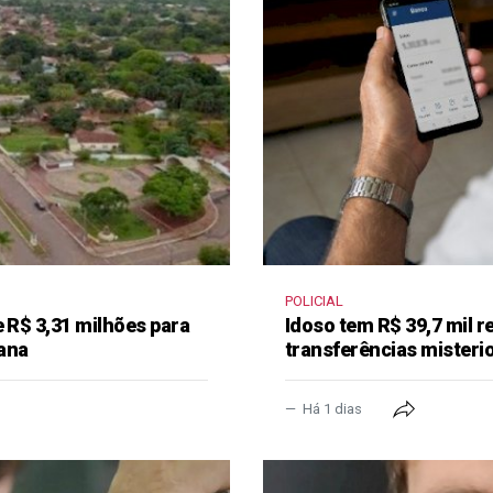
POLICIAL
e R$ 3,31 milhões para
Idoso tem R$ 39,7 mil r
ana
transferências misteri
Há 1 dias