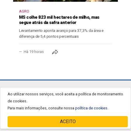
AGRO
MS colhe 823 mil hectares de milho, mas
segue atrás da safra anterior
Levantamento aponta avanço para 37,3% da área e
diferença de 5,4 pontos percentuais
Há 19 horas
jornalgrandourados.com.br
Ao utilizar nossos serviços, você aceita a política de monitoramento
de cookies.
© 2026 - Todos os Direitos Reservados.
Para mais informações, consulte nossa
política de cookies.
ACEITO