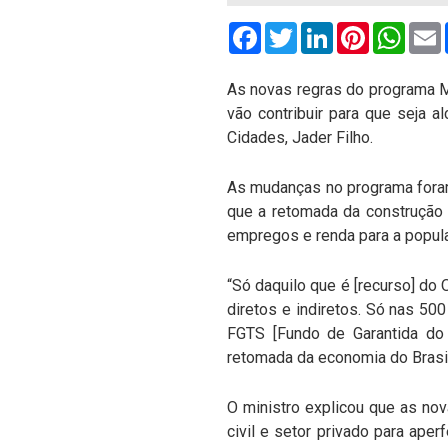
Facebook
Twitter
LinkedIn
Pinterest
What
As novas regras do programa M
vão contribuir para que seja 
Cidades, Jader Filho.
As mudanças no programa foram 
que a retomada da construção 
empregos e renda para a popul
“Só daquilo que é [recurso] do
diretos e indiretos. Só nas 50
FGTS [Fundo de Garantida do 
retomada da economia do Brasil'
O ministro explicou que as no
civil e setor privado para ape