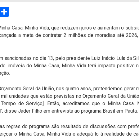
sApp
Email
Compartilhar
inha Casa, Minha Vida, que reduzem juros e aumentam o subsídi
alcançada a meta de contratar 2 milhões de moradias até 2026
sancionadas no dia 13, pelo presidente Luiz Inácio Lula da Silv
de imóveis do Minha Casa, Minha Vida terá impacto positivo n
ação.
 Orçamento Geral da União, nos quatro anos, pretendemos gera
0 mil unidades que estão previstas no Orçamento Geral da União,
Tempo de Serviço]. Então, acreditamos que o Minha Casa, M
, disse Jader Filho em entrevista ao programa Brasil em Pauta,
vas regras do programa são resultado de discussões com prefe
rfeiçoar o Minha Casa, Minha Vida e adequá-lo à realidade de c