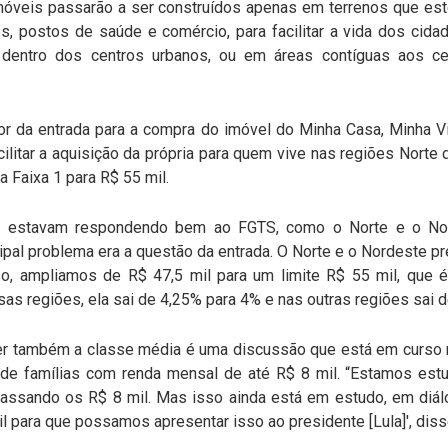
móveis passarão a ser construídos apenas em terrenos que e
s, postos de saúde e comércio, para facilitar a vida dos cida
dentro dos centros urbanos, ou em áreas contíguas aos ce
r da entrada para a compra do imóvel do Minha Casa, Minha V
litar a aquisição da própria para quem vive nas regiões Norte 
a Faixa 1 para R$ 55 mil.
o estavam respondendo bem ao FGTS, como o Norte e o Norde
ipal problema era a questão da entrada. O Norte e o Nordeste p
o, ampliamos de R$ 47,5 mil para um limite R$ 55 mil, que 
as regiões, ela sai de 4,25% para 4% e nas outras regiões sai d
er também a classe média é uma discussão que está em curso n
nde famílias com renda mensal de até R$ 8 mil. “Estamos est
apassando os R$ 8 mil. Mas isso ainda está em estudo, em diál
l para que possamos apresentar isso ao presidente [Lula]', diss