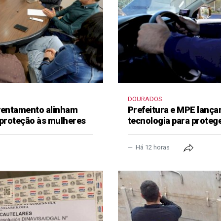
DOURADOS
frentamento alinham
Prefeitura e MPE lança
 proteção às mulheres
tecnologia para proteg
Há 12 horas