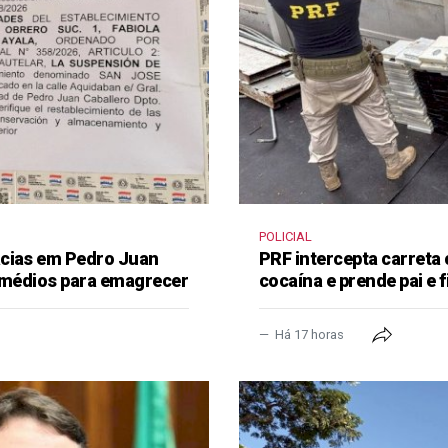
POLICIAL
ácias em Pedro Juan
PRF intercepta carreta
remédios para emagrecer
cocaína e prende pai e f
Há 17 horas