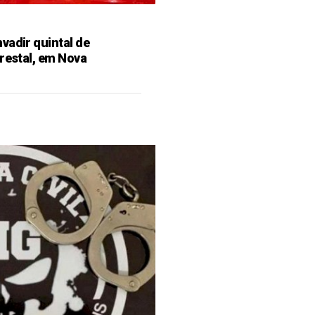
vadir quintal de
restal, em Nova