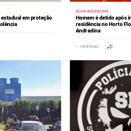
NOVA ANDRADINA
a estadual em proteção
Homem é detido após in
iolência
residência no Horto Flo
Andradina
Há 8 horas