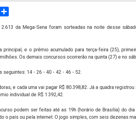
sApp
Email
Compartilhar
2.613 da Mega-Sena foram sorteadas na noite desse sábado
 principal, e o prêmio acumulado para terça-feira (25), prim
milhões. Os demais concursos ocorrerão na quinta (27) e no sáb
eguintes: 14 - 26 - 40 - 42 - 46 - 52.
oras, e cada uma vai pagar R$ 80.398,82. Já a quadra registro
mio individual de R$ 1.392,42.
urso podem ser feitas até as 19h (horário de Brasília) do dia 
do o país ou pela internet. O jogo simples, com seis dezenas ma