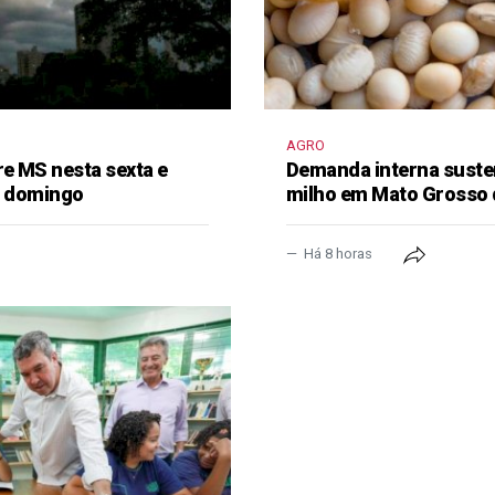
AGRO
re MS nesta sexta e
Demanda interna susten
no domingo
milho em Mato Grosso 
Há 8 horas