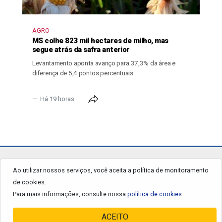
AGRO
MS colhe 823 mil hectares de milho, mas
segue atrás da safra anterior
Levantamento aponta avanço para 37,3% da área e
diferença de 5,4 pontos percentuais
Há 19 horas
jornalgrandourados.com.br
Ao utilizar nossos serviços, você aceita a política de monitoramento
de cookies.
© 2026 - Todos os Direitos Reservados.
Para mais informações, consulte nossa
política de cookies.
ACEITO