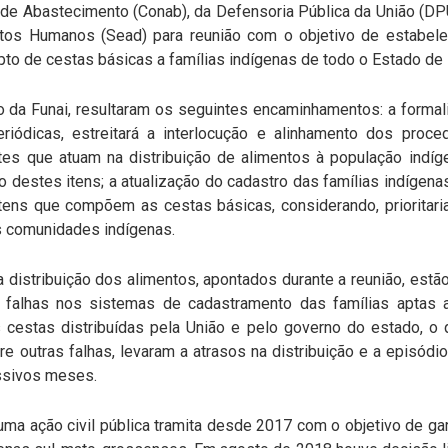
 de Abastecimento (Conab), da Defensoria Pública da União (DP
itos Humanos (Sead) para reunião com o objetivo de estabel
upto de cestas básicas a famílias indígenas de todo o Estado de
o da Funai, resultaram os seguintes encaminhamentos: a forma
iódicas, estreitará a interlocução e alinhamento dos proce
es que atuam na distribuição de alimentos à população indí
to destes itens; a atualização do cadastro das famílias indígen
ens que compõem as cestas básicas, considerando, prioritari
s comunidades indígenas.
a distribuição dos alimentos, apontados durante a reunião, estã
 falhas nos sistemas de cadastramento das famílias aptas a 
cestas distribuídas pela União e pelo governo do estado, o
tre outras falhas, levaram a atrasos na distribuição e a episó
ssivos meses.
 uma ação civil pública tramita desde 2017 com o objetivo de ga