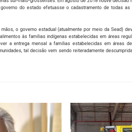
genas sul-mato-grossenses. Em agosto de 2018 houve decisão lim
governo do estado efetuasse o cadastramento de todas as f
 mãos, o governo estadual (atualmente por meio da Sead) dev
alimentos às famílias indígenas estabelecidas em áreas regula
ver a entrega mensal a famílias estabelecidas em áreas d
munidades, tal decisão vem sendo reiteradamente descumprida