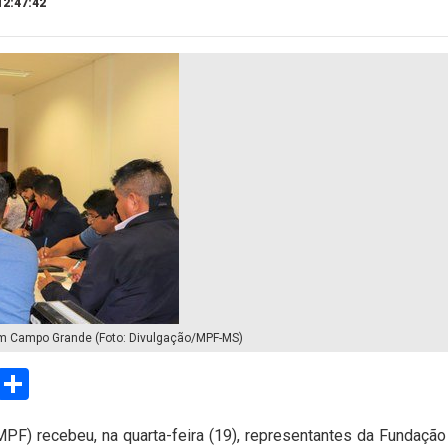
12:47:42
 em Campo Grande (Foto: Divulgação/MPF-MS)
sApp
Email
Compartilhar
MPF) recebeu, na quarta-feira (19), representantes da Fundaç