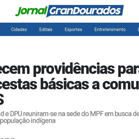
Cidades
Editais
Esportes
Entretenimento
cem providências para
 cestas básicas a com
S
ad e DPU reuniram-se na sede do MPF em busca d
à população indígena