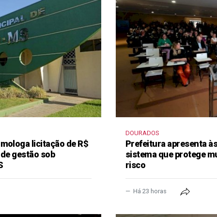
DOURADOS
mologa licitação de R$
Prefeitura apresenta à
 de gestão sob
sistema que protege m
S
risco
Há 23 horas