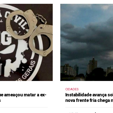
CIDADES
e ameaçou matar a ex-
Instabilidade avança so
s
nova frente fria chega