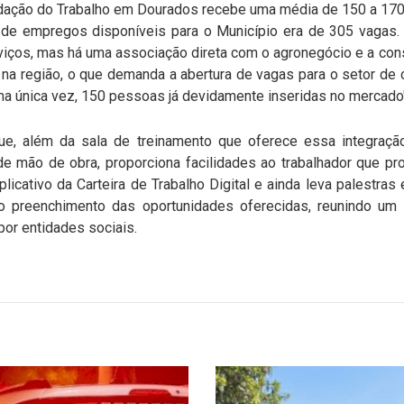
ndação do Trabalho em Dourados recebe uma média de 150 a 170
ta de empregos disponíveis para o Município era de 305 vagas.
iços, mas há uma associação direta com o agronegócio e a const
na região, o que demanda a abertura de vagas para o setor de
a única vez, 150 pessoas já devidamente inseridas no mercado
ue, além da sala de treinamento que oferece essa integraçã
de mão de obra, proporciona facilidades ao trabalhador que p
plicativo da Carteira de Trabalho Digital e ainda leva palestras 
a o preenchimento das oportunidades oferecidas, reunindo um
r entidades sociais.