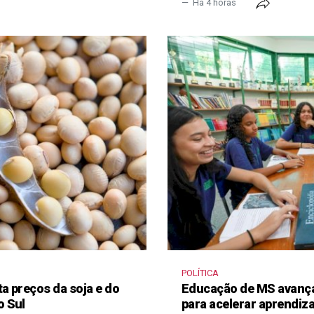
Há 4 horas
POLÍTICA
a preços da soja e do
Educação de MS avança
o Sul
para acelerar aprendi