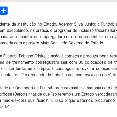
sApp
Email
Compartilhar
ente da instituição no Estado, Ademar Silva Junior, a Funtra
m executando, na prática, o programa de inclusão trabalhador-
ionada ao encontro do empregador com o pretendente a uma va
arceria com o projeto Mais Social do Governo do Estado.
a Funtrab, Fabiano Friske, a ação já começa a produzir bons re
la de treinamento conseguiram sair com 86 colocações de tr
a única tarde, uma empresa conseguiu aprovar a seleção de
 contentes, é o resultado do trabalho que começa a aparecer', di
idade de Dourados da Funtrab procura manter a sintonia com o 
Barbosa (Barbosinha) de que “só teremos um Estado verdadeiram
 mão-de-obra qualificada'. 'É isso o que estamos procurando 
dade'.