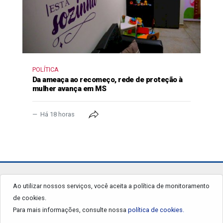
POLÍTICA
Da ameaça ao recomeço, rede de proteção à
mulher avança em MS
Há 18 horas
jornalgrandourados.com.br
Ao utilizar nossos serviços, você aceita a política de monitoramento
de cookies.
© 2026 - Todos os Direitos Reservados.
Para mais informações, consulte nossa
política de cookies.