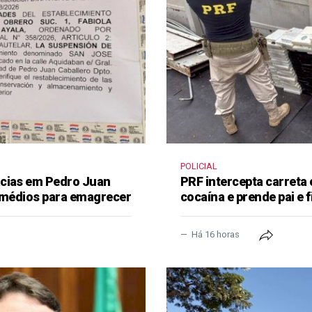
POLICIAL
ácias em Pedro Juan
PRF intercepta carreta
remédios para emagrecer
cocaína e prende pai e f
Há 16 horas