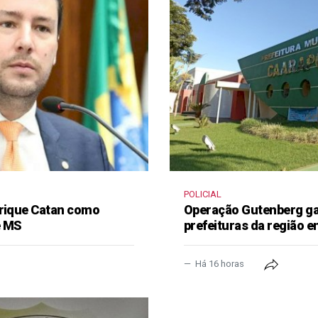
POLICIAL
nrique Catan como
Operação Gutenberg gan
e MS
prefeituras da região 
Há 16 horas