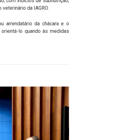
o, com indícios de subnutrição,
 veterinário da IAGRO.
ou arrendatário da chácara e o
o orientá-lo quando às medidas