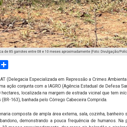
a de 85 garrotes entre 08 e 10 meses aproximadamente (Foto: Divulgação/Políci
sApp
Email
Compartilhar
ECAT (Delegacia Especializada em Repressão a Crimes Ambientai
, uma ação conjunta com a IAGRO (Agência Estadual de Defesa San
ectares, localizada na margem de estrada vicinal que tem iníci
 (BR-163), banhada pelo Córrego Cabeceira Comprida.
naria composta de ampla área externa, sala, cozinha, banheiro s
bandono, demonstrando a pouca frequência de humanos. Na 