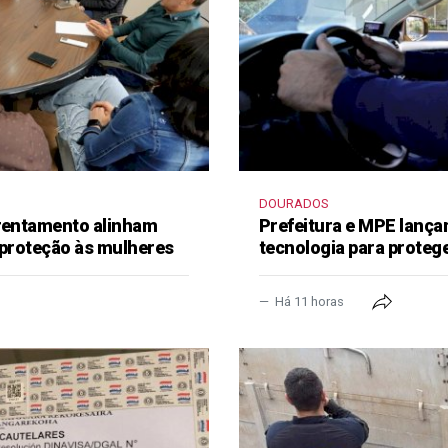
DOURADOS
frentamento alinham
Prefeitura e MPE lança
 proteção às mulheres
tecnologia para proteg
Há 11 horas