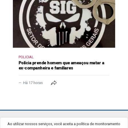
POLICIAL
Polícia prende homem que ameaçou matar a
ex-companheira e familiares
Há 17 horas
jornalgrandourados.com.br
Ao utilizar nossos serviços, você aceita a política de monitoramento