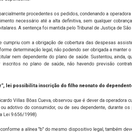
u parcialmente procedentes os pedidos, condenando a operadora
imento necessário até a alta definitiva, sem qualquer cobranç
lares. A sentença foi mantida pelo Tribunal de Justiça de São
e cumpriu com a obrigação de cobertura das despesas assist
forme determinação legal, não podendo ser obrigada a manter o c
itular nem dependente do plano de saúde. Sustentou, ainda, q
r inscritos no plano de saúde, não havendo previsão contra
, lei possibilita inscrição do filho neonato do dependent
Ricardo Villas Bôas Cueva, observou que é dever da operadora c
l ou adotivo do consumidor, ou de seu dependente, durante os
, da Lei 9.656/1998).
conforme a alínea "b" do mesmo dispositivo legal, também dev