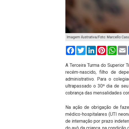
Imagem ilustrativa/Foto: Marcello Casa
Facebook
Twitter
LinkedIn
Pinterest
What
A Terceira Turma do Superior T
recém-nascido, filho de dep
administrativo. Para o coleg
ultrapassado o 30º dia de seu
cobrança das mensalidades corr
Na ação de obrigação de faze
médico-hospitalares (UTI neona
de internação por prazo indete
do avô da criança, na condição