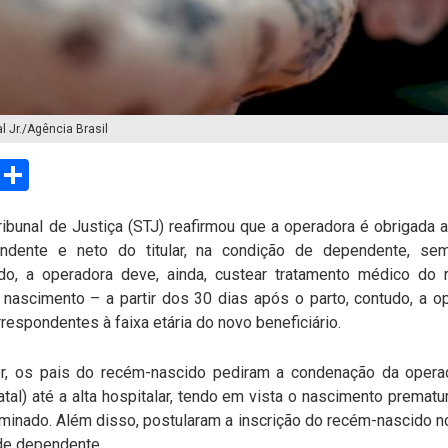
l Jr./Agência Brasil
sApp
Email
Compartilhar
ribunal de Justiça (STJ) reafirmou que a operadora é obrigada 
endente e neto do titular, na condição de dependente, se
iado, a operadora deve, ainda, custear tratamento médico 
 nascimento – a partir dos 30 dias após o parto, contudo, a o
espondentes à faixa etária do novo beneficiário.
r, os pais do recém-nascido pediram a condenação da oper
tal) até a alta hospitalar, tendo em vista o nascimento premat
rminado. Além disso, postularam a inscrição do recém-nascido no
 de dependente.