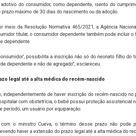
ou adotivo do consumidor, como dependente, isento do cumprim
o prazo máximo de 30 dias do nascimento ou da adoção.
or meio da Resolução Normativa 465/2021, a Agência Nacion
umidor titular, o consumidor dependente também pode incluir o 
de dependente.
nsumidor', possibilita a inscrição não só do neonato filho do 
 de dependente e não de agregado", esclareceu.
azo legal até a alta médica do recém-nascido
e, independentemente de haver inscrição do recém-nascido no p
pitalar com obstetrícia, o bebê possui proteção assistencial 
e período, um usuário por equiparação.
 com o ministro Cueva, o término desse prazo não pode p
devendo haver a extensão do prazo legal até a alta médica do r