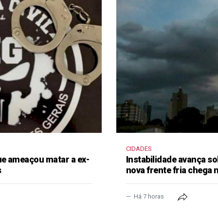
CIDADES
e ameaçou matar a ex-
Instabilidade avança so
s
nova frente fria chega
Há 7 horas