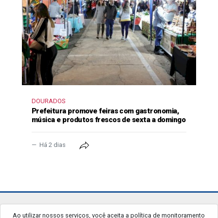
DOURADOS
Prefeitura promove feiras com gastronomia,
música e produtos frescos de sexta a domingo
Há 2 dias
jornalgrandourados.com.br
Ao utilizar nossos serviços, você aceita a política de monitoramento