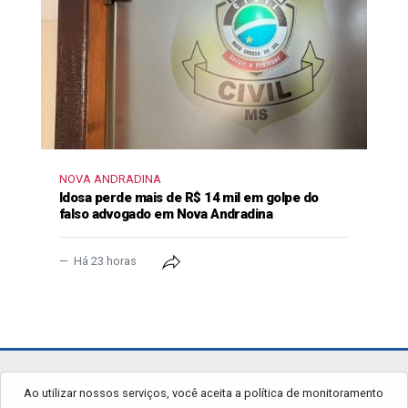
NOVA ANDRADINA
Idosa perde mais de R$ 14 mil em golpe do
falso advogado em Nova Andradina
Há 23 horas
jornalgrandourados.com.br
Ao utilizar nossos serviços, você aceita a política de monitoramento