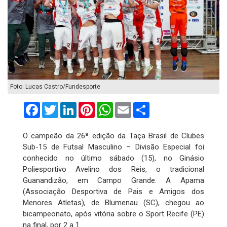
Foto: Lucas Castro/Fundesporte
Facebook
Twitter
LinkedIn
Pinterest
WhatsApp
Email
Compartilhar
O campeão da 26ª edição da Taça Brasil de Clubes
Sub-15 de Futsal Masculino – Divisão Especial foi
conhecido no último sábado (15), no Ginásio
Poliesportivo Avelino dos Reis, o tradicional
Guanandizão, em Campo Grande. A Apama
(Associação Desportiva de Pais e Amigos dos
Menores Atletas), de Blumenau (SC), chegou ao
bicampeonato, após vitória sobre o Sport Recife (PE)
na final, por 2 a 1.