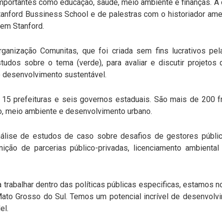
portantes como educação, saúde, meio ambiente e finanças. A co
tanford Bussiness School e de palestras com o historiador ame
 em Stanford.
ganização Comunitas, que foi criada sem fins lucrativos pel
tudos sobre o tema (verde), para avaliar e discutir projet
o desenvolvimento sustentável.
 15 prefeituras e seis governos estaduais. São mais de 200 f
o, meio ambiente e desenvolvimento urbano.
nálise de estudos de caso sobre desafios de gestores públ
ção de parcerias público-privadas, licenciamento ambienta
trabalhar dentro das políticas públicas especificas, estamos n
Mato Grosso do Sul. Temos um potencial incrível de desenvol
el.