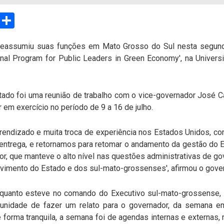
sApp
Email
Compartilhar
eassumiu suas funções em Mato Grosso do Sul nesta segunda-
al Program for Public Leaders in Green Economy', na Universi
ado foi uma reunião de trabalho com o vice-governador José Ca
em exercício no período de 9 a 16 de julho.
rendizado e muita troca de experiência nos Estados Unidos, co
ntrega, e retornamos para retomar o andamento da gestão do E
r, que manteve o alto nível nas questões administrativas de gov
vimento do Estado e dos sul-mato-grossenses', afirmou o gover
quanto esteve no comando do Executivo sul-mato-grossense, 
tunidade de fazer um relato para o governador, da semana 
forma tranquila, a semana foi de agendas internas e externas, 