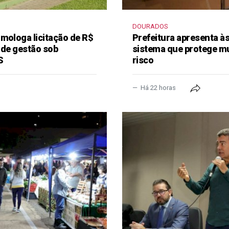
DOURADOS
mologa licitação de R$
Prefeitura apresenta à
 de gestão sob
sistema que protege m
S
risco
Há 22 horas