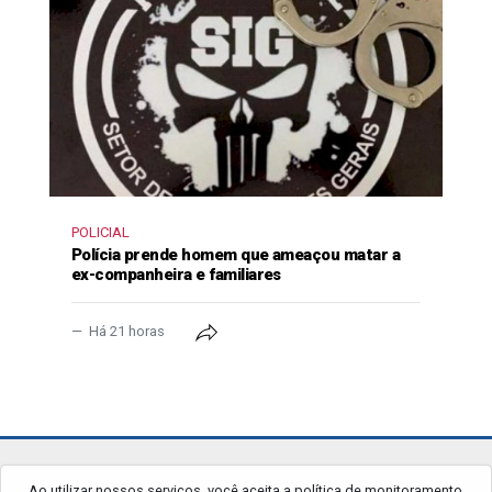
POLICIAL
Polícia prende homem que ameaçou matar a
ex-companheira e familiares
Há 21 horas
jornalgrandourados.com.br
Ao utilizar nossos serviços, você aceita a política de monitoramento