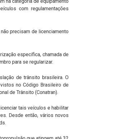
ram na categoria de equipamento
 veículos com regulamentações
h não precisam de licenciamento
rização específica, chamada de
mbro para se regularizar.
ação de trânsito brasileira. O
vistos no Código Brasileiro de
al de Trânsito (Conatran).
enciar tais veículos e habilitar
res. Desde então, vários novos
rds.
utopropulsão que atingem até 32