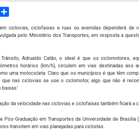
sApp
Email
Compartilhar
em ciclovias, ciclofaixas e ruas ou avenidas dependerá de 
ivulgada pelo Ministério dos Transportes, em resposta a ques
 Trânsito, Adrualdo Catão, o ideal é que os ciclomotores, 
ômetros horários (km/h), circulem em vias destinadas aos a
omo uma motocicleta. Claro que os municípios é que têm compe
r que nas ciclovias se use o ciclomotor, algo que não é rec
 baixas.'
ção da velocidade nas ciclovias e ciclofaixas também ficará a c
 Pós-Graduação em Transportes da Universidade de Brasília (
ores transitem em vias planejadas para ciclistas.