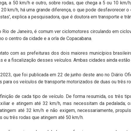
ega, a 50 km/h e outro, sobre rodas, que chega a 5 ou 10 km/h
20 km/h, há uma grande diferença, o que pode desfavorecer o ci
tas', explica a pesquisadora, que é doutora em transporte e trân
 Rio de Janeiro, é comum ver ciclomotores circulando em ciclo
mo o centro da cidade e a orla de Copacabana.
tato com as prefeituras dos dois maiores municípios brasileir
s e a fiscalização desses veículos. Ambas cidades ainda estão
023, que foi publicada em 22 de junho deste ano no Diário Ofi
ões para os veículos de transporte motorizados de duas ou três 
finição de cada tipo de veículo. De forma resumida, os três tipo
xiliar e atingem até 32 km/h, mas necessitam da pedalada; 
e atingem até 32 km/h e não exigem, necessariamente, propul
s ou três rodas que atingem até 50 km/h.