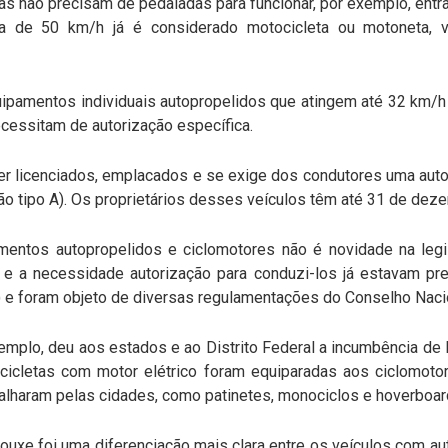
mas não precisam de pedaladas para funcionar, por exemplo, ent
ima de 50 km/h já é considerado motocicleta ou motoneta,
quipamentos individuais autopropelidos que atingem até 32 km/
ecessitam de autorização específica.
er licenciados, emplacados e se exige dos condutores uma auto
ção tipo A). Os proprietários desses veículos têm até 31 de deze
entos autopropelidos e ciclomotores não é novidade na legisl
 e a necessidade autorização para conduzi-los já estavam pre
) e foram objeto de diversas regulamentações do Conselho Nacion
plo, deu aos estados e ao Distrito Federal a incumbência de lic
cicletas com motor elétrico foram equiparadas aos ciclomoto
alharam pelas cidades, como patinetes, monociclos e hoverboa
ouxe foi uma diferenciação mais clara entre os veículos com a