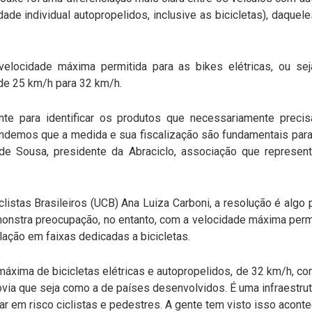
de individual autopropelidos, inclusive as bicicletas), daque
 velocidade máxima permitida para as bikes elétricas, ou se
 de 25 km/h para 32 km/h.
ante para identificar os produtos que necessariamente pre
endemos que a medida e sua fiscalização são fundamentais para a
e Sousa, presidente da Abraciclo, associação que represent
clistas Brasileiros (UCB) Ana Luiza Carboni, a resolução é algo 
monstra preocupação, no entanto, com a velocidade máxima per
ulação em faixas dedicadas a bicicletas.
áxima de bicicletas elétricas e autopropelidos, de 32 km/h, co
ovia que seja como a de países desenvolvidos. É uma infraestru
r em risco ciclistas e pedestres. A gente tem visto isso aconte