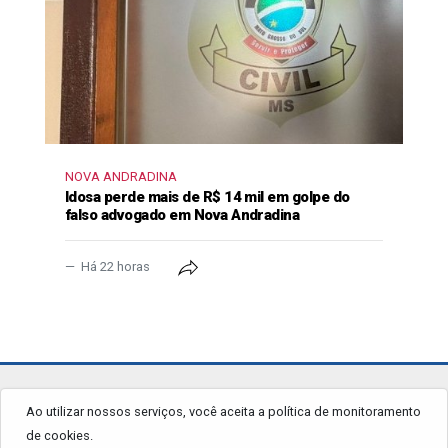
NOVA ANDRADINA
Idosa perde mais de R$ 14 mil em golpe do
falso advogado em Nova Andradina
Há 22 horas
jornalgrandourados.com.br
Ao utilizar nossos serviços, você aceita a política de monitoramento
de cookies.
© 2026 - Todos os Direitos Reservados.