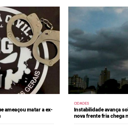
CIDADES
e ameaçou matar a ex-
Instabilidade avança so
s
nova frente fria chega