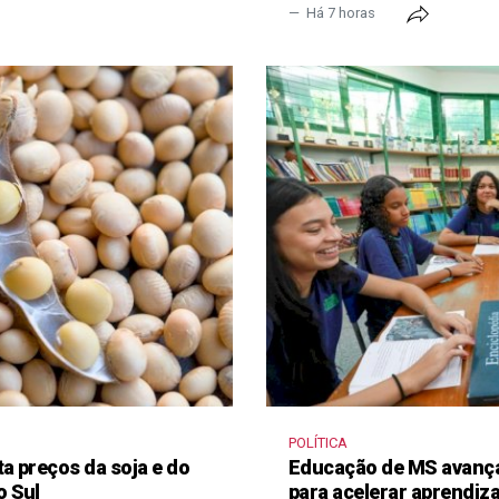
Há 7 horas
POLÍTICA
a preços da soja e do
Educação de MS avança
o Sul
para acelerar aprendi