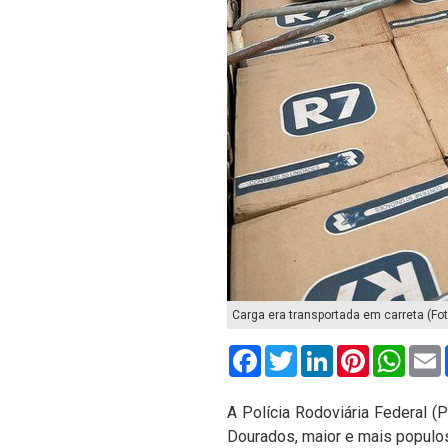
Carga era transportada em carreta (Fo
Facebook
Twitter
LinkedIn
Pinterest
What
A Polícia Rodoviária Federal (
Dourados, maior e mais populos