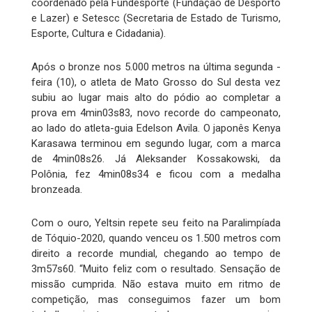
coordenado pela Fundesporte (Fundação de Desporto
e Lazer) e Setescc (Secretaria de Estado de Turismo,
Esporte, Cultura e Cidadania).
Após o bronze nos 5.000 metros na última segunda -
feira (10), o atleta de Mato Grosso do Sul desta vez
subiu ao lugar mais alto do pódio ao completar a
prova em 4min03s83, novo recorde do campeonato,
ao lado do atleta-guia Edelson Avila. O japonês Kenya
Karasawa terminou em segundo lugar, com a marca
de 4min08s26. Já Aleksander Kossakowski, da
Polônia, fez 4min08s34 e ficou com a medalha
bronzeada.
Com o ouro, Yeltsin repete seu feito na Paralimpíada
de Tóquio-2020, quando venceu os 1.500 metros com
direito a recorde mundial, chegando ao tempo de
3m57s60. “Muito feliz com o resultado. Sensação de
missão cumprida. Não estava muito em ritmo de
competição, mas conseguimos fazer um bom