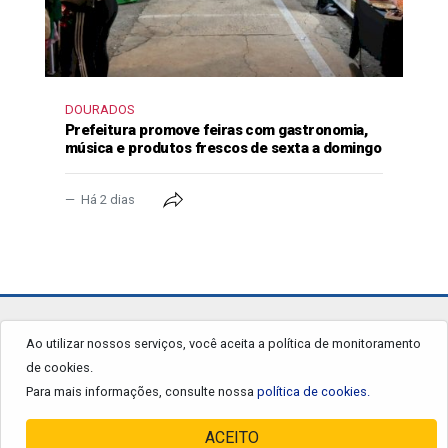
DOURADOS
Prefeitura promove feiras com gastronomia,
música e produtos frescos de sexta a domingo
Há 2 dias
jornalgrandourados.com.br
Ao utilizar nossos serviços, você aceita a política de monitoramento
de cookies.
© 2026 - Todos os Direitos Reservados.
Para mais informações, consulte nossa
política de cookies.
ACEITO