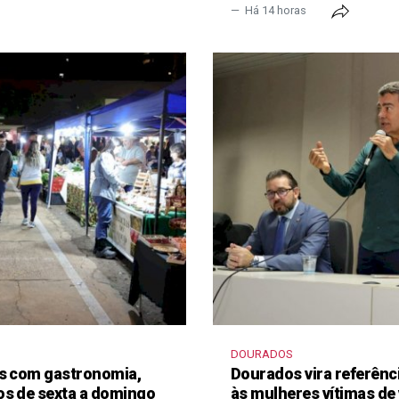
Há 14 horas
DOURADOS
as com gastronomia,
Dourados vira referênc
os de sexta a domingo
às mulheres vítimas de 