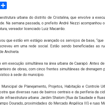
sApp
Email
Compartilhar
aestrutura urbana do distrito de Cristalina, que envolve a ex
lidade. Na semana passada, o prefeito André Nezzi acompanhou o 
utura, vereador licenciado Luiz Macarrão.
vou que estão em estágio avançado os serviços de base, “que 
escreveu em uma rede social. Estão sendo beneficiadas as ru
de Anchieta.
to em execução simultânea na área urbana de Caarapó. Antes de C
teiro de obras, com cinco frentes simultâneas de drenagem pl
ístico à sede do município.
a Municipal de Planejamento, Projetos, Habitação e Controle Ur
ra que diversas ruas de bairros centrais e da periferia da c
e infraestrutura urbana: Jardim Shalom (Rua da Saudade e Ruas
 Campo Dourado, proximidades do Mercado Angélica III) e ruas M