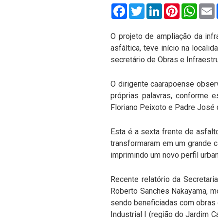
Facebook
Twitter
LinkedIn
Pinterest
What
O projeto de ampliação da infr
asfáltica, teve início na loca
secretário de Obras e Infraestr
O dirigente caarapoense obser
próprias palavras, conforme 
Floriano Peixoto e Padre José 
Esta é a sexta frente de asfal
transformaram em um grande can
imprimindo um novo perfil urban
Recente relatório da Secretari
Roberto Sanches Nakayama, most
sendo beneficiadas com obras d
Industrial I (região do Jardim