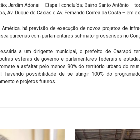
o; Jardim Adonai – Etapa I concluída; Bairro Santo Antônio – to
tos, Av. Duque de Caxias e Av. Fernando Correa da Costa – em e
 América, há previsão de execução de novos projetos de infrae
busca parcerias com parlamentares sul-mato-grossenses no Con
cessária a um dirigente municipal, o prefeito de Caarapó
outras esferas de governo e parlamentares federais e estadu
omete a asfaltar pelo menos 80% do território urbano do muni
, havendo possibilidade de se atingir 100% do programado
mento e projetos futuros.