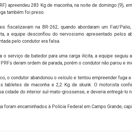
PRF) apreendeu 283 Kg de maconha, na noite de domingo (9), em 
oga também foi preso.
rais fiscalizavam na BR-262, quando abordaram um Fiat/Pali
ista, a equipe desconfiou do nervosismo apresentado pelos a
ada pelo condutor era falsa.
 o serviço de batedor para uma carga ilícita, a equipe seguiu 
 PRFs deram ordem de parada, porém o condutor não parou e inic
o, o condutor abandonou o veículo e tentou empreender fuga a p
s tabletes de maconha e 2,2 Kg de skunk. O motorista confe
 cidade do interior sul-mato-grossense, e deveria entregá-lo no
ga foram encaminhados à Polícia Federal em Campo Grande, capi