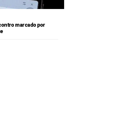
contro marcado por
te