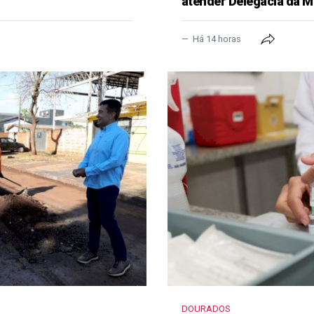
atender Delegacia da M
Há 14 horas
DOURADOS