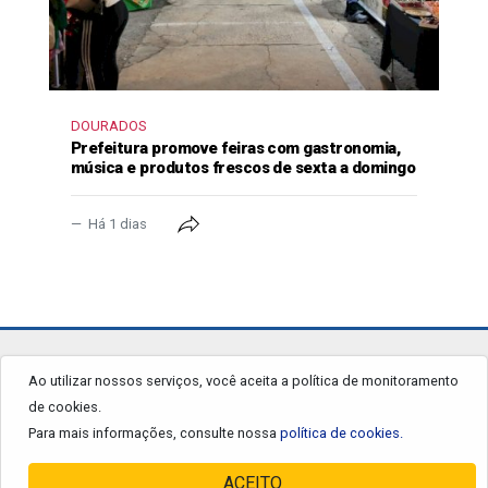
DOURADOS
Prefeitura promove feiras com gastronomia,
música e produtos frescos de sexta a domingo
Há 1 dias
jornalgrandourados.com.br
Ao utilizar nossos serviços, você aceita a política de monitoramento
de cookies.
© 2026 - Todos os Direitos Reservados.
Para mais informações, consulte nossa
política de cookies.
ACEITO