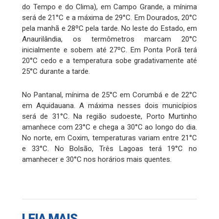
do Tempo e do Clima), em Campo Grande, a mínima
será de 21°C e a máxima de 29°C. Em Dourados, 20°C
pela manhã e 28ºC pela tarde. No leste do Estado, em
Anaurilândia, os termômetros marcam 20°C
inicialmente e sobem até 27ºC. Em Ponta Porã terá
20°C cedo e a temperatura sobe gradativamente até
25°C durante a tarde.
No Pantanal, mínima de 25°C em Corumbá e de 22°C
em Aquidauana. A máxima nesses dois municípios
será de 31°C. Na região sudoeste, Porto Murtinho
amanhece com 23°C e chega a 30°C ao longo do dia.
No norte, em Coxim, temperaturas variam entre 21°C
e 33°C. No Bolsão, Três Lagoas terá 19°C no
amanhecer e 30°C nos horários mais quentes.
LEIA MAIS