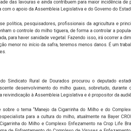
ade das lavouras e ainda contribuem para maior incidência de 
com o apoio da Assembleia Legislativa e do Governo do Estado
e política, pesquisadores, profissionais da agricultura e prin
ham o controle do milho tiguera, de forma a controlar a popula
da, para haver sanidade vegetal. Fazendo isso, irá ocorrer a dim
ção menor no início da safra, teremos menos danos. É um trab
es.
 do Sindicato Rural de Dourados procurou o deputado esta
cente desenvolvimento do milho guaxo, sobretudo, durante o 
a reivindicação à Assembleia Legislativa e é propositor da audiên
 sobre o tema “Manejo da Cigarrinha do Milho e do Comple
especialista para a cultura do milho, atualmente na Bayer 
 Cigarrinha do Milho e Complexo Enfezamento na Crop Life Bras
ama de Enfrentamento do Complexo de Viroses e Enfezament