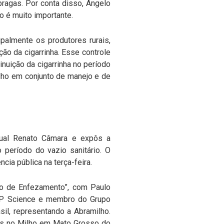
pragas. Por conta disso, Angelo
 é muito importante.
cipalmente os produtores rurais,
ção da cigarrinha. Esse controle
inuição da cigarrinha no período
alho em conjunto de manejo e de
dual Renato Câmara e expôs a
período do vazio sanitário. O
cia pública na terça-feira.
xo de Enfezamento”, com Paulo
CROP Science e membro do Grupo
il, representando a Abramilho.
os no Milho em Mato Grosso do