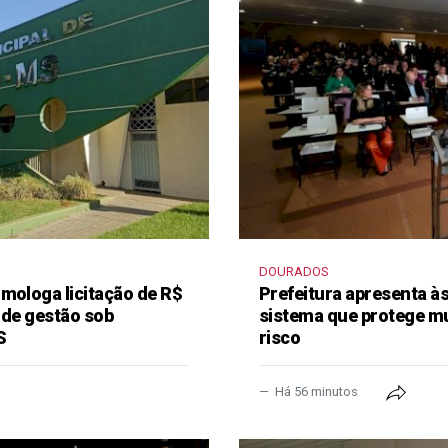
DOURADOS
mologa licitação de R$
Prefeitura apresenta à
 de gestão sob
sistema que protege m
S
risco
Há 56 minutos