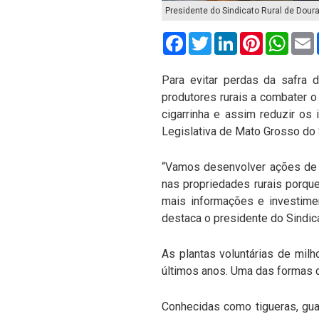
Presidente do Sindicato Rural de Dour
Facebook
Twitter
LinkedIn
Pinterest
What
Para evitar perdas da safra 
produtores rurais a combater o
cigarrinha e assim reduzir os
Legislativa de Mato Grosso do Su
“Vamos desenvolver ações de c
nas propriedades rurais porqu
mais informações e investimen
destaca o presidente do Sindic
As plantas voluntárias de mil
últimos anos. Uma das formas d
Conhecidas como tigueras, guax