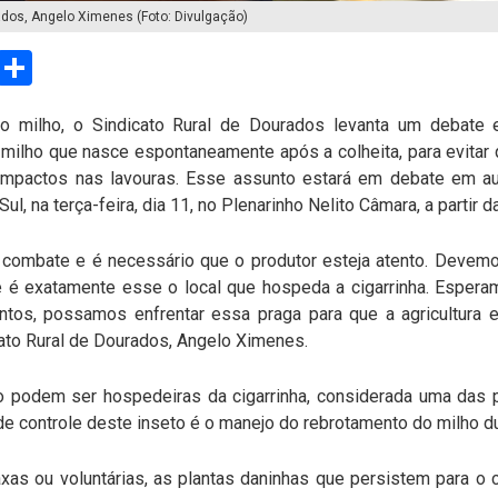
ados, Angelo Ximenes (Foto: Divulgação)
sApp
Email
Compartilhar
do milho, o Sindicato Rural de Dourados levanta um debate e
 milho que nasce espontaneamente após a colheita, para evitar 
 impactos nas lavouras. Esse assunto estará em debate em a
l, na terça-feira, dia 11, no Plenarinho Nelito Câmara, a partir 
ombate e é necessário que o produtor esteja atento. Devemo
e é exatamente esse o local que hospeda a cigarrinha. Espera
tos, possamos enfrentar essa praga para que a agricultura e
ato Rural de Dourados, Angelo Ximenes.
ho podem ser hospedeiras da cigarrinha, considerada uma das p
e controle deste inseto é o manejo do rebrotamento do milho dur
as ou voluntárias, as plantas daninhas que persistem para o 