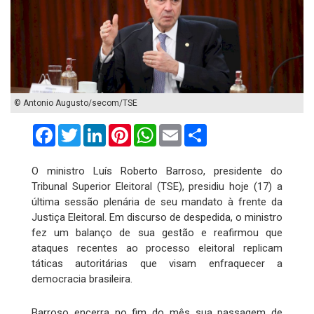
© Antonio Augusto/secom/TSE
Facebook
Twitter
LinkedIn
Pinterest
WhatsApp
Email
Compartilhar
O ministro Luís Roberto Barroso, presidente do
Tribunal Superior Eleitoral (TSE), presidiu hoje (17) a
última sessão plenária de seu mandato à frente da
Justiça Eleitoral. Em discurso de despedida, o ministro
fez um balanço de sua gestão e reafirmou que
ataques recentes ao processo eleitoral replicam
táticas autoritárias que visam enfraquecer a
democracia brasileira.
Barroso encerra no fim do mês sua passagem de