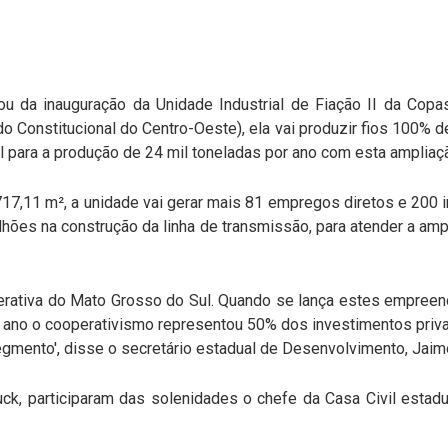
u da inauguração da Unidade Industrial de Fiação II da Copa
o Constitucional do Centro-Oeste), ela vai produzir fios 100% 
il para a produção de 24 mil toneladas por ano com esta ampliaç
17,11 m², a unidade vai gerar mais 81 empregos diretos e 200 i
hões na construção da linha de transmissão, para atender a a
erativa do Mato Grosso do Sul. Quando se lança estes empreend
o ano o cooperativismo representou 50% dos investimentos pri
segmento', disse o secretário estadual de Desenvolvimento, Jaim
k, participaram das solenidades o chefe da Casa Civil estadu