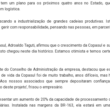
tem um plano para os próximos quatro anos no Estado, que
m logística.
cando a industrialização de grandes cadeias produtivas. 
gerir com responsabilidade, pensando nas pessoas, em parceria 
sul, Adroaldo Taguti, afirmou que o crescimento da Copasul e 
 isto chegou neste dia histórico. Estamos otimista e temos ce
te do Conselho de Administração da empresa, destacou que est
 de vida da Copasul foi de muito trabalho, anos difíceis, ma
. Aos nossos associados que sempre depositaram confianç
o deste projeto', frisou o empresário.
resentar um aumento de 20% da capacidade de processamento d
diárias. Instalada nas margens da BR-163, ela estará em um