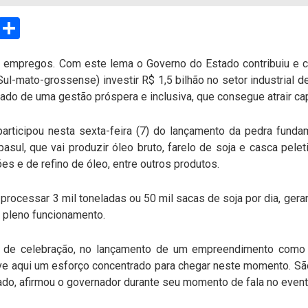
sApp
Email
Compartilhar
empregos. Com este lema o Governo do Estado contribuiu e cr
Sul-mato-grossense) investir R$ 1,5 bilhão no setor industrial 
ltado de uma gestão próspera e inclusiva, que consegue atrair cap
articipou nesta sexta-feira (7) do lançamento da pedra fundam
ul, que vai produzir óleo bruto, farelo de soja e casca pele
ões e de refino de óleo, entre outros produtos.
 processar 3 mil toneladas ou 50 mil sacas de soja por dia, ger
m pleno funcionamento.
ia de celebração, no lançamento de um empreendimento como
ve aqui um esforço concentrado para chegar neste momento. 
tado, afirmou o governador durante seu momento de fala no event