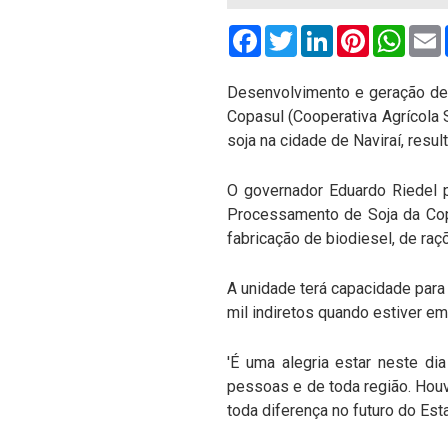
Facebook
Twitter
LinkedIn
Pinterest
What
Desenvolvimento e geração de 
Copasul (Cooperativa Agrícola 
soja na cidade de Naviraí, resu
O governador Eduardo Riedel p
Processamento de Soja da Copas
fabricação de biodiesel, de raç
A unidade terá capacidade para
mil indiretos quando estiver e
'É uma alegria estar neste d
pessoas e de toda região. Hou
toda diferença no futuro do Es