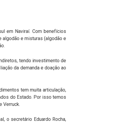
sul em Naviraí. Com benefícios
de algodão e misturas (algodão e
ão.
ndiretos, tendo investimento de
mpliação da demanda e doação ao
imentos tem muita articulação,
vados do Estado. Por isso temos
e Verruck.
al, o secretário Eduardo Rocha,