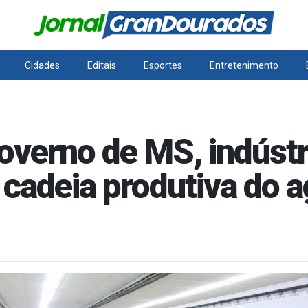
Cidades
Editais
Esportes
Entretenimento
verno de MS, indústr
 cadeia produtiva do a