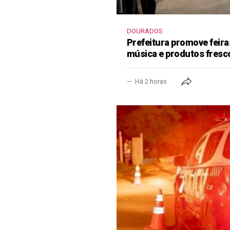
DOURADOS
Prefeitura promove feir
música e produtos fresc
Há 2 horas