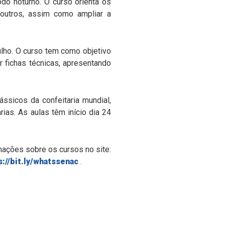
odo noturno. O curso orienta os
outros, assim como ampliar a
ulho. O curso tem como objetivo
 fichas técnicas, apresentando
ássicos da confeitaria mundial,
ias. As aulas têm início dia 24
mações sobre os cursos no site:
s://bit.ly/whatssenac
.