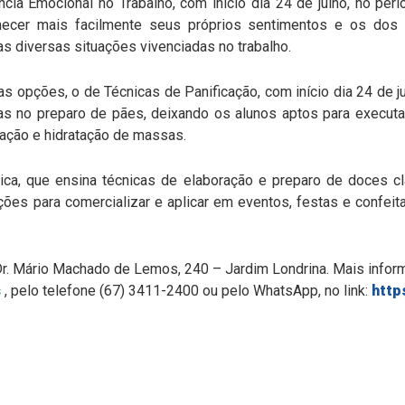
ncia Emocional no Trabalho, com início dia 24 de julho, no perí
hecer mais facilmente seus próprios sentimentos e os dos 
as diversas situações vivenciadas no trabalho.
s opções, o de Técnicas de Panificação, com início dia 24 de j
as no preparo de pães, deixando os alunos aptos para executar
ação e hidratação de massas.
ica, que ensina técnicas de elaboração e preparo de doces cl
es para comercializar e aplicar em eventos, festas e confeitar
r. Mário Machado de Lemos, 240 – Jardim Londrina. Mais infor
s
, pelo telefone (67) 3411-2400 ou pelo WhatsApp, no link:
http