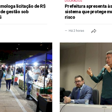
DOURADOS
mologa licitação de R$
Prefeitura apresenta à
 de gestão sob
sistema que protege m
S
risco
Há 2 horas