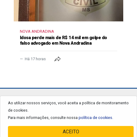
NOVA ANDRADINA
Idosa perde mais de R$ 14 mil em golpe do
falso advogado em Nova Andradina
Há 17 horas
jornalgrandourados.com.br
Ao utilizar nossos serviços, você aceita a política de monitoramento
de cookies.
© 2026 - Todos os Direitos Reservados.
Para mais informações, consulte nossa
política de cookies.
ACEITO